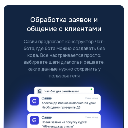
Юридический адрес:
192019, г. Санк
Мельничная, д. 
10, оф. 805
Обработка заявок и
Почтовый адрес:
192019, г. Сан
общение с клиентами
Савви предлагает конструктор Чат-
бота, где бота можно создавать без
кода. Все настраивается просто:
выбираете шаги диалога и решаете,
какие данные нужно сохранить у
пользователя