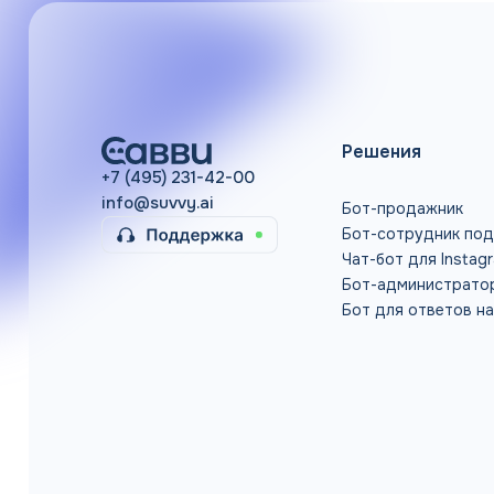
Решения
+7 (495) 231-42-00
info@suvvy.ai
Бот-продажник
Бот-сотрудник по
Чат-бот для Instag
Бот-администрато
Бот для ответов н