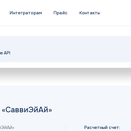
Интеграторам
Прайс
Контакты
ие
API
 «СаввиЭйАй»
иЭйАй»
Расчетный счет: