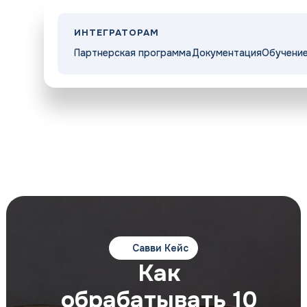
Регистрация
ИНТЕГРАТОРАМ
Партнерская программа
Документация
Обучени
Прайс
Интеграторам
Контакты
Решения
Возможности
Войти
Савви Кейс
Как
обрабатывать 10