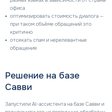
разных языках в зависимости от страны
Юридический адрес:
192019, г. Санк
офиса
Мельничная, д. 
10, оф. 805
оптимизировать стоимость диалога —
Почтовый адрес:
192019, г. Сан
при таком объёме обращений это
критично
отсекать спам и нерелевантные
обращения
Решение на базе
Савви
Запустили AI-ассистента на базе Савви и