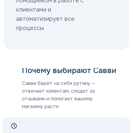
помощником в работе с
клиентами и
автоматизирует все
процессы
Почему выбирают Савви
Савви берёт на себя рутину —
отвечает клиентам, следит за
Реквизиты компании ООО 
отзывами и помогает вашему
магазину расти
Наименование организации:
ООО «Мой Со
Генеральный директор:
Бесщетников 